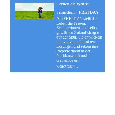
Lernen die Welt zu
verändern – FREI DAY
Am FREI DAY stellt das
Leben die Fragen.
Schüler*innen sind selbst
gewählten Zukunftsfragen
auf der Spur. Sie entwickeln
innovative und konkrete
Lösungen und setzen ihre
Projekte direkt in der
Nachbarschaft und
Gemeinde um.
weiterlesen …