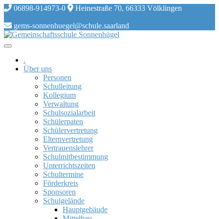
Skip
06898-914973-0
Heinestraße 70, 66333 Völklingen
to
content
gems-sonnenhuegel@schule.saarland
.
Über uns
Personen
Schulleitung
Kollegium
Verwaltung
Schulsozialarbeit
Schülerpaten
Schülervertretung
Elternvertretung
Vertrauenslehrer
Schulmitbestimmung
Unterrichtszeiten
Schultermine
Förderkreis
Sponsoren
Schulgelände
Hauptgebäude
Mittelbau