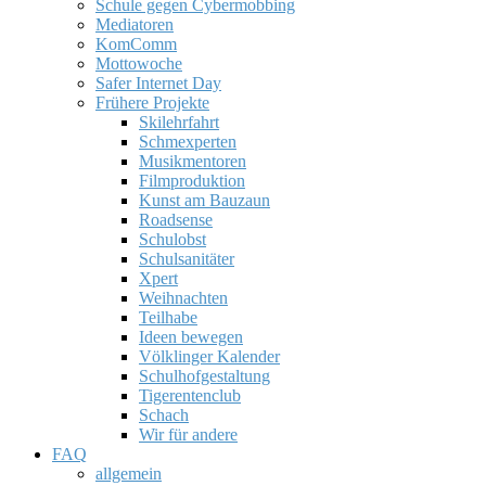
Schule gegen Cybermobbing
Mediatoren
KomComm
Mottowoche
Safer Internet Day
Frühere Projekte
Skilehrfahrt
Schmexperten
Musikmentoren
Filmproduktion
Kunst am Bauzaun
Roadsense
Schulobst
Schulsanitäter
Xpert
Weihnachten
Teilhabe
Ideen bewegen
Völklinger Kalender
Schulhofgestaltung
Tigerentenclub
Schach
Wir für andere
FAQ
allgemein