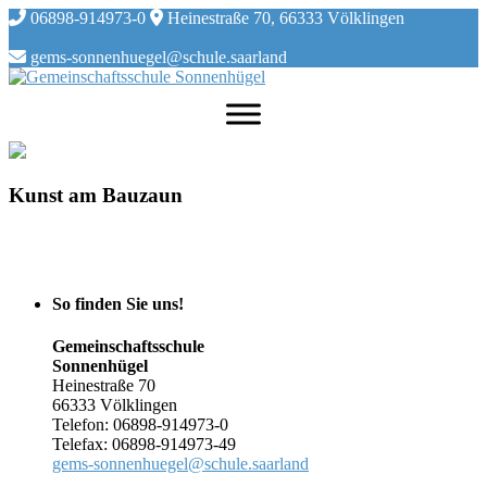
Skip
06898-914973-0
Heinestraße 70, 66333 Völklingen
to
content
gems-sonnenhuegel@schule.saarland
Kunst am Bauzaun
So finden Sie uns!
Gemeinschaftsschule
Sonnenhügel
Heinestraße 70
66333 Völklingen
Telefon: 06898-914973-0
Telefax: 06898-914973-49
gems-sonnenhuegel@schule.saarland