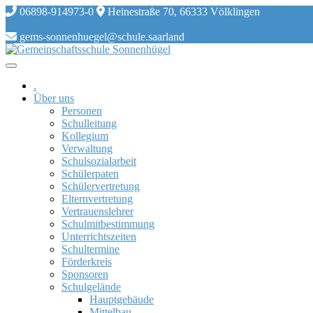
Skip
06898-914973-0
Heinestraße 70, 66333 Völklingen
to
content
gems-sonnenhuegel@schule.saarland
.
Über uns
Personen
Schulleitung
Kollegium
Verwaltung
Schulsozialarbeit
Schülerpaten
Schülervertretung
Elternvertretung
Vertrauenslehrer
Schulmitbestimmung
Unterrichtszeiten
Schultermine
Förderkreis
Sponsoren
Schulgelände
Hauptgebäude
Mittelbau