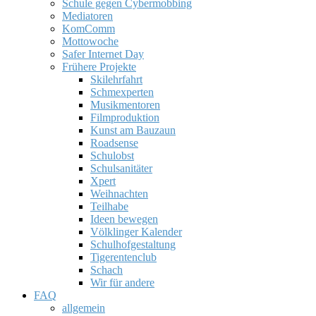
Schule gegen Cybermobbing
Mediatoren
KomComm
Mottowoche
Safer Internet Day
Frühere Projekte
Skilehrfahrt
Schmexperten
Musikmentoren
Filmproduktion
Kunst am Bauzaun
Roadsense
Schulobst
Schulsanitäter
Xpert
Weihnachten
Teilhabe
Ideen bewegen
Völklinger Kalender
Schulhofgestaltung
Tigerentenclub
Schach
Wir für andere
FAQ
allgemein