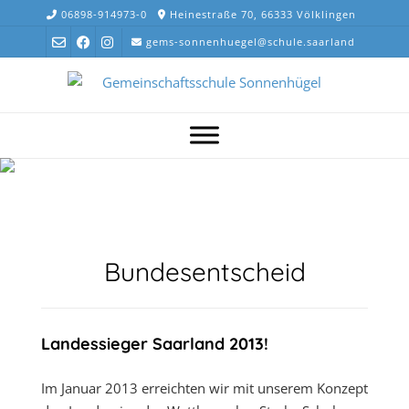
Skip
06898-914973-0
Heinestraße 70, 66333 Völklingen
to
gems-sonnenhuegel@schule.saarland
content
Bundesentscheid
Landessieger Saarland 2013!
Im Januar 2013 erreichten wir mit unserem Konzept