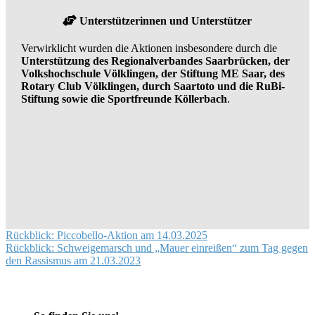
Unterstützerinnen und Unterstützer
Verwirklicht wurden die Aktionen insbesondere durch die
Unterstützung des Regionalverbandes Saarbrücken, der
Volkshochschule Völklingen, der Stiftung ME Saar, des
Rotary Club Völklingen, durch Saartoto und die RuBi-
Stiftung sowie die Sportfreunde Köllerbach
.
Beitragsnavigation
Rückblick: Piccobello-Aktion am 14.03.2025
Rückblick: Schweigemarsch und „Mauer einreißen“ zum Tag gegen
den Rassismus am 21.03.2023