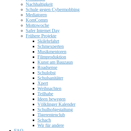
Nachhaltigkeit
Schule gegen Cybermobbing
Mediatoren
KomComm
Mottowoche
Safer Internet Day
Frühere Projekte
Skilehrfahrt
Schmexperten
Musikmentoren
Filmproduktion
Kunst am Bauzaun
Roadsense
Schulobst
Schulsanitäter
Xpert
Weihnachten
Teilhabe
Ideen bewegen
Völklinger Kalender
Schulhofgestaltung
Tigerentenclub
Schach
Wir für andere
FAQ