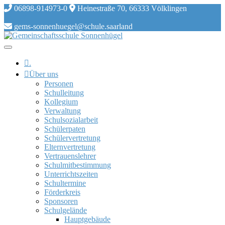
Skip
06898-914973-0
Heinestraße 70, 66333 Völklingen
to
content
gems-sonnenhuegel@schule.saarland
.
Über uns
Personen
Schulleitung
Kollegium
Verwaltung
Schulsozialarbeit
Schülerpaten
Schülervertretung
Elternvertretung
Vertrauenslehrer
Schulmitbestimmung
Unterrichtszeiten
Schultermine
Förderkreis
Sponsoren
Schulgelände
Hauptgebäude