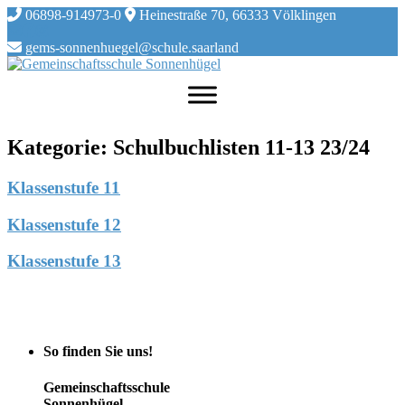
Skip
06898-914973-0
Heinestraße 70, 66333 Völklingen
to
content
gems-sonnenhuegel@schule.saarland
Kategorie:
Schulbuchlisten 11-13 23/24
Klassenstufe 11
Klassenstufe 12
Klassenstufe 13
So finden Sie uns!
Gemeinschaftsschule
Sonnenhügel