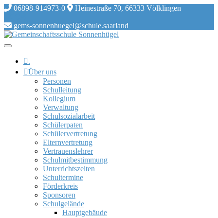
Skip
06898-914973-0
Heinestraße 70, 66333 Völklingen
to
content
gems-sonnenhuegel@schule.saarland
.
Über uns
Personen
Schulleitung
Kollegium
Verwaltung
Schulsozialarbeit
Schülerpaten
Schülervertretung
Elternvertretung
Vertrauenslehrer
Schulmitbestimmung
Unterrichtszeiten
Schultermine
Förderkreis
Sponsoren
Schulgelände
Hauptgebäude