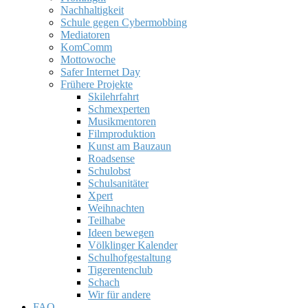
Nachhaltigkeit
Schule gegen Cybermobbing
Mediatoren
KomComm
Mottowoche
Safer Internet Day
Frühere Projekte
Skilehrfahrt
Schmexperten
Musikmentoren
Filmproduktion
Kunst am Bauzaun
Roadsense
Schulobst
Schulsanitäter
Xpert
Weihnachten
Teilhabe
Ideen bewegen
Völklinger Kalender
Schulhofgestaltung
Tigerentenclub
Schach
Wir für andere
FAQ