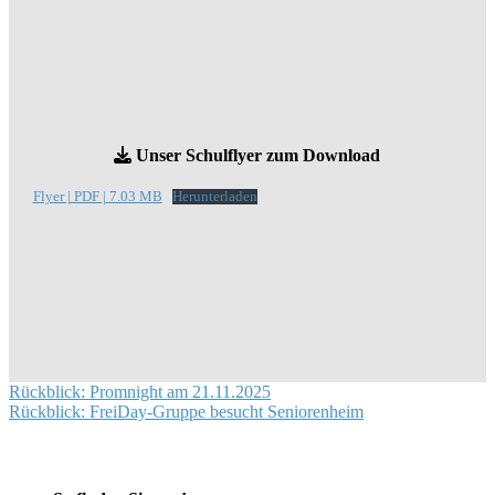
Unser Schulflyer zum Download
Flyer | PDF | 7.03 MB
Herunterladen
Beitragsnavigation
Rückblick: Promnight am 21.11.2025
Rückblick: FreiDay-Gruppe besucht Seniorenheim