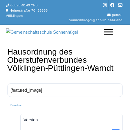
Skip
06898-914973-0
to
Heinestraße 70, 66333
gems-
Völklingen
content
sonnenhuegel@schule.saarland
Hausordnung des
Oberstufenverbundes
Völklingen-Püttlingen-Warndt
[featured_image]
Download
Version