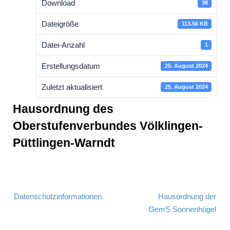
Download
38
Dateigröße
113.56 KB
Datei-Anzahl
1
Erstellungsdatum
25. August 2024
Zuletzt aktualisiert
25. August 2024
Hausordnung des
Oberstufenverbundes Völklingen-
Püttlingen-Warndt
Beitragsnavigation
Datenschutzinformationen
Hausordnung der
GemS Sonnenhügel