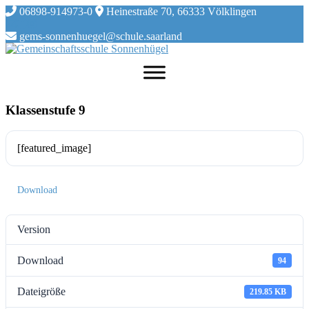
Skip
06898-914973-0
Heinestraße 70, 66333 Völklingen
to
content
gems-sonnenhuegel@schule.saarland
Klassenstufe 9
[featured_image]
Download
Version
Download
94
Dateigröße
219.85 KB