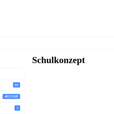
Schulkonzept
64
405.35 KB
1