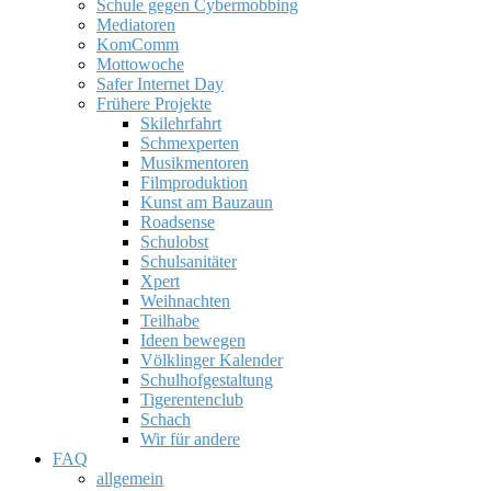
Schule gegen Cybermobbing
Mediatoren
KomComm
Mottowoche
Safer Internet Day
Frühere Projekte
Skilehrfahrt
Schmexperten
Musikmentoren
Filmproduktion
Kunst am Bauzaun
Roadsense
Schulobst
Schulsanitäter
Xpert
Weihnachten
Teilhabe
Ideen bewegen
Völklinger Kalender
Schulhofgestaltung
Tigerentenclub
Schach
Wir für andere
FAQ
allgemein