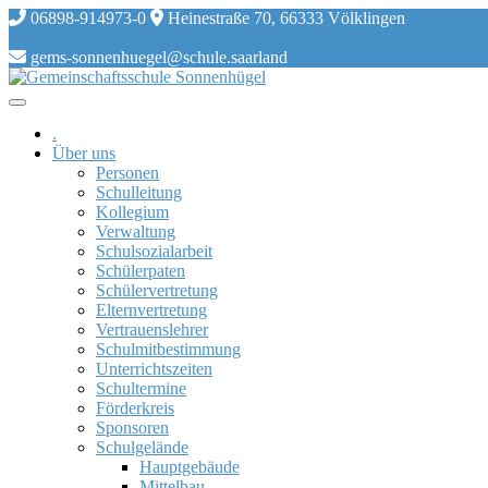
Skip
06898-914973-0
Heinestraße 70, 66333 Völklingen
to
content
gems-sonnenhuegel@schule.saarland
.
Über uns
Personen
Schulleitung
Kollegium
Verwaltung
Schulsozialarbeit
Schülerpaten
Schülervertretung
Elternvertretung
Vertrauenslehrer
Schulmitbestimmung
Unterrichtszeiten
Schultermine
Förderkreis
Sponsoren
Schulgelände
Hauptgebäude
Mittelbau