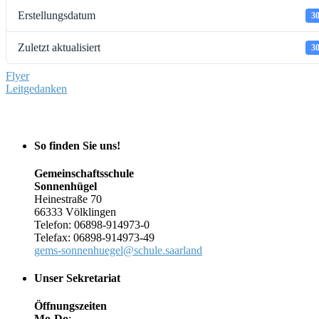
Erstellungsdatum
30
Zuletzt aktualisiert
30
Beitragsnavigation
Flyer
Leitgedanken
So finden Sie uns!
Gemeinschaftsschule
Sonnenhügel
Heinestraße 70
66333 Völklingen
Telefon: 06898-914973-0
Telefax: 06898-914973-49
gems-sonnenhuegel@schule.saarland
Unser Sekretariat
Öffnungszeiten
Mo-Do
: