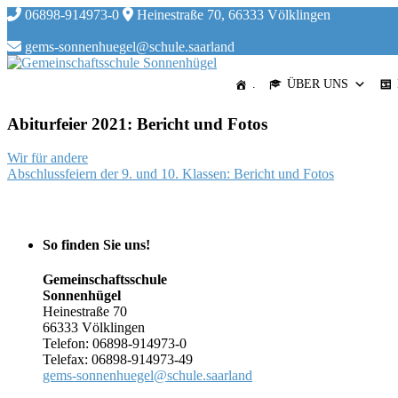
Skip
06898-914973-0
Heinestraße 70, 66333 Völklingen
to
content
gems-sonnenhuegel@schule.saarland
.
ÜBER UNS
Abiturfeier 2021: Bericht und Fotos
Beitragsnavigation
Wir für andere
Abschlussfeiern der 9. und 10. Klassen: Bericht und Fotos
So finden Sie uns!
Gemeinschaftsschule
Sonnenhügel
Heinestraße 70
66333 Völklingen
Telefon: 06898-914973-0
Telefax: 06898-914973-49
gems-sonnenhuegel@schule.saarland