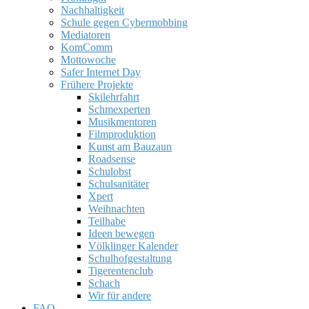
Nachhaltigkeit
Schule gegen Cybermobbing
Mediatoren
KomComm
Mottowoche
Safer Internet Day
Frühere Projekte
Skilehrfahrt
Schmexperten
Musikmentoren
Filmproduktion
Kunst am Bauzaun
Roadsense
Schulobst
Schulsanitäter
Xpert
Weihnachten
Teilhabe
Ideen bewegen
Völklinger Kalender
Schulhofgestaltung
Tigerentenclub
Schach
Wir für andere
FAQ