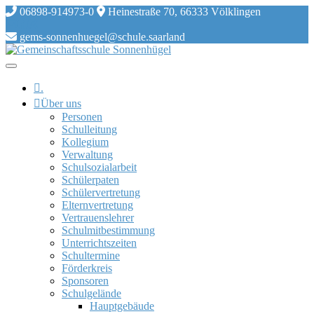
Skip
06898-914973-0
Heinestraße 70, 66333 Völklingen
to
content
gems-sonnenhuegel@schule.saarland
.
Über uns
Personen
Schulleitung
Kollegium
Verwaltung
Schulsozialarbeit
Schülerpaten
Schülervertretung
Elternvertretung
Vertrauenslehrer
Schulmitbestimmung
Unterrichtszeiten
Schultermine
Förderkreis
Sponsoren
Schulgelände
Hauptgebäude