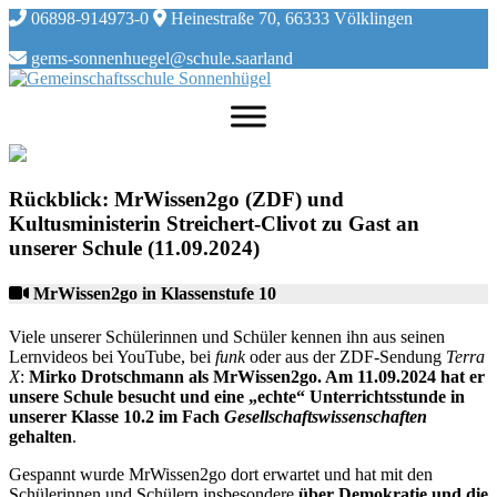
Skip
06898-914973-0
Heinestraße 70, 66333 Völklingen
to
content
gems-sonnenhuegel@schule.saarland
Rückblick: MrWissen2go (ZDF) und
Kultusministerin Streichert-Clivot zu Gast an
unserer Schule (11.09.2024)
MrWissen2go in Klassenstufe 10
Viele unserer Schülerinnen und Schüler kennen ihn aus seinen
Lernvideos bei YouTube, bei
funk
oder aus der ZDF-Sendung
Terra
X
:
Mirko Drotschmann als MrWissen2go. Am 11.09.2024 hat er
unsere Schule besucht und eine „echte“ Unterrichtsstunde in
unserer Klasse 10.2 im Fach
Gesellschaftswissenschaften
gehalten
.
Gespannt wurde MrWissen2go dort erwartet und hat mit den
Schülerinnen und Schülern insbesondere
über Demokratie und die